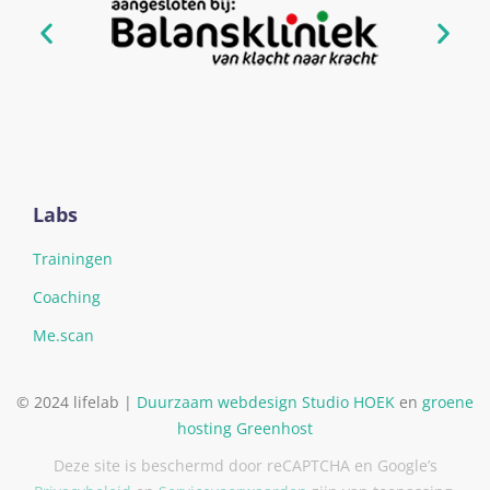
Labs
Trainingen
Coaching
Me.scan
© 2024 lifelab |
Duurzaam webdesign
Studio HOEK
en
groene
hosting
Greenhost
Deze site is beschermd door reCAPTCHA en Google’s