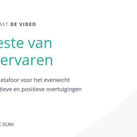
AAST
DE VIDEO
este van
f ervaren
metafoor voor het evenwicht
tieve en positieve overtuigingen
E.SCAN