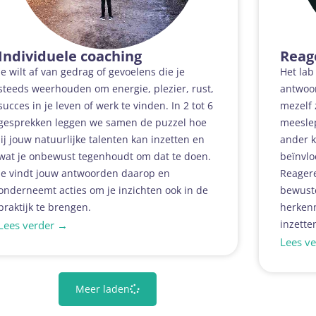
Individuele coaching
Reag
Je wilt af van gedrag of gevoelens die je
Het lab
steeds weerhouden om energie, plezier, rust,
antwoor
succes in je leven of werk te vinden. In 2 tot 6
mezelf 
gesprekken leggen we samen de puzzel hoe
meesle
jij jouw natuurlijke talenten kan inzetten en
ander k
wat je onbewust tegenhoudt om dat te doen.
beïnvlo
Je vindt jouw antwoorden daarop en
Reagere
onderneemt acties om je inzichten ook in de
bewust
praktijk te brengen.
herkenn
inzette
Lees verder →
Lees v
Meer laden