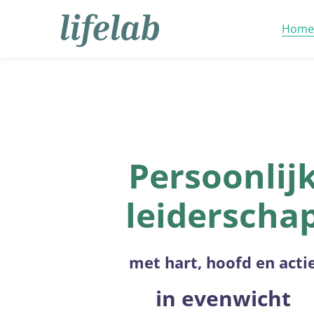
Home
Persoonlij
leiderscha
met hart, hoofd en acti
in evenwicht