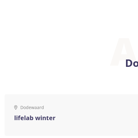
A
Do
Dodewaard
lifelab winter