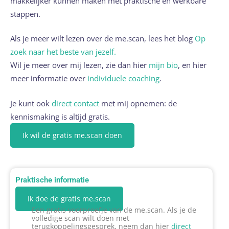
makkelijker kunnen maken met praktische en werkbare
stappen.
Als je meer wilt lezen over de me.scan, lees het blog
Op
zoek naar het beste van jezelf.
Wil je meer over mij lezen, zie dan hier
mijn bio
, en hier
meer informatie over
individuele coaching
.
Je kunt ook
direct contact
met mij opnemen: de
kennismaking is altijd gratis.
Ik wil de gratis me.scan doen
Praktische informatie
Ik doe de gratis me.scan
Een gratis voorproefje van de me.scan. Als je de
volledige scan wilt doen met
terugkoppelingsgesprek, neem dan hier
direct