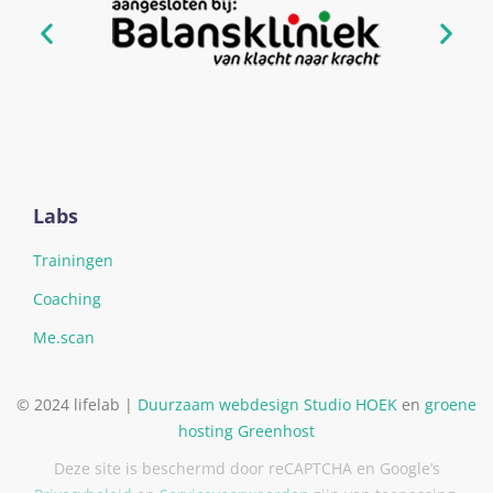
Labs
Trainingen
Coaching
Me.scan
© 2024 lifelab |
Duurzaam webdesign
Studio HOEK
en
groene
hosting
Greenhost
Deze site is beschermd door reCAPTCHA en Google’s