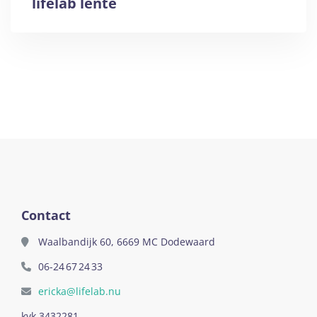
lifelab lente
Contact
Waalbandijk 60, 6669 MC Dodewaard
06-24 67 24 33
ericka@lifelab.nu
kvk 3432281